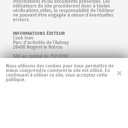
informations et/ou documents présentés. Les
utilisateurs du site procéderont donc à toutes
vérifications utiles, la responsabilité de l’éditeur
ne pouvant être engagée à raison d’éventuelles
erreurs.
INFORMATIONS ÉDITEUR
Cook Inov
Parc d'activités de l’Aulnay
28400 Nogent le Rotrou
SAS au capital de 750 000€
Siret : 41367490400029
Directeur de la publication : Alexandra Elie
Nous utilisons des cookies pour nous permettre de
×
mieux comprendre comment le site est utilisé. En
DROIT D’AUTEUR
continuant à utiliser ce site, vous acceptez cette
La présentation et le contenu de ce site
politique.
Mentions légales
constituent ensemble une oeuvre protégée par
les conventions internationales et les lois en
vigueur sur la propriété intellectuelle et
notamment le droit d’auteur, la concurrence
déloyale et les marques déposées. Aucune
reproduction ou représentation ne peut avoir
lieu sans le consentement écrit et préalable de
la société Cook Inov.
INFORMATIONS HÉBERGEUR